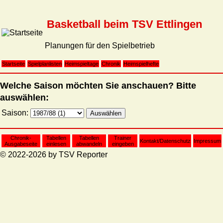
Basketball beim TSV Ettlingen
Planungen für den Spielbetrieb
Startseite
Spielplanlisten
Heimspieltage
Chronik
Heimspielhefte
Welche Saison möchten Sie anschauen? Bitte
auswählen:
Saison:
Chronik-
Tabellen
Tabellen
Trainer
Kontakt/Datenschutz
Impressum
Ausgabeseite
einlesen
abwandeln
eingeben
© 2022-2026 by TSV Reporter